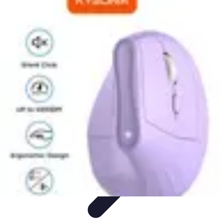
Casa Perfecta
Decoración
Espacios de Trabajo
Decoración del
Hogar
Jardinería
Espacios Funcionales
Casa Perfecta