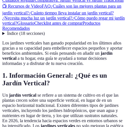
Cuidados Regular
Comparativa: Jardín Vertical vs Jardín Tradicional
📺 Recursos de Video
FAQ
¿Cuáles son las mejores plantas para un
jardín vertical?
¿Cuánto tiempo lleva instalar un jardín vertical?
¿Necesita mucha luz un jardín vertical?
¿Cómo puedo regar mi jardín
vertical?
Glossario
Checklist antes de comprar
Productos
Recomendados
Índice
(
18
secciones
)
Los jardines verticales han ganado popularidad en los últimos años
gracias a su capacidad para embellecer espacios pequeños y aportar
beneficios ambientales. Si estás pensando en añadir un
jardín
vertical
a tu hogar, esta guía te ayudará a tomar decisiones
informadas y a disfrutar de tu nueva creación.
1. Información General: ¿Qué es un
Jardín Vertical?
Un
jardín vertical
se refiere a un sistema de cultivo en el que las
plantas crecen sobre una superficie vertical, en lugar de en un
espacio horizontal tradicional. Existen diferentes tipos de jardines
verticales, incluyendo los jardines hidropónicos, que usan agua y
nutrientes en lugar de tierra, y los que utilizan sustratos naturales.
En 2026, la tendencia hacia espacios verdes en entornos urbanos se
ha intensificado. Los
jardines verticales
no solo mejoran la estética