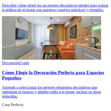
Descubre cómo elegir los accesorios decorativos ideales para realzar
la belleza de tu hogar con nuestros consejos prácticos y ejemplos.
Decoración
5
min
Cómo Elegir la Decoración Perfecta para Espacios
Pequeños
Aprende a seleccionar los mejores elementos decorativos que
optimizan el espacio y añaden estilo a tu hogar, incluso en áreas
reducidas.
Casa Perfecta