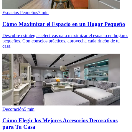
Espacios Pequeños
7
min
Cómo Maximizar el Espacio en un Hogar Pequeño
Descubre estrategias efectivas para maximizar el espacio en hogares
pequeños. Con consejos prácticos, aprovecha cada rincón de tu
casa.
Decoración
5
min
Cómo Elegir los Mejores Accesorios Decorativos
para Tu Casa