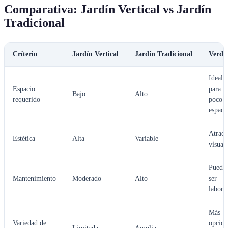
Comparativa: Jardín Vertical vs Jardín
Tradicional
Críterio
Jardín Vertical
Jardín Tradicional
Verdic
Ideal
Espacio
para
Bajo
Alto
requerido
poco
espaci
Atract
Estética
Alta
Variable
visual
Puede
Mantenimiento
Moderado
Alto
ser
labori
Más
Variedad de
opcion