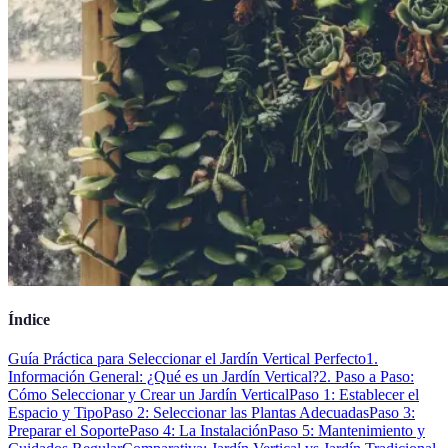
Índice
Guía Práctica para Seleccionar el Jardín Vertical Perfecto
1.
Información General: ¿Qué es un Jardín Vertical?
2. Paso a Paso:
Cómo Seleccionar y Crear un Jardín Vertical
Paso 1: Establecer el
Espacio y Tipo
Paso 2: Seleccionar las Plantas Adecuadas
Paso 3:
Preparar el Soporte
Paso 4: La Instalación
Paso 5: Mantenimiento y