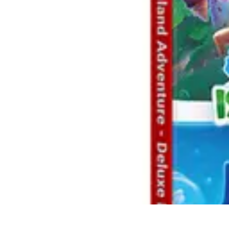
Casa Perfecta
Decoración
Espacios de Trabajo
Decoración del Hogar
Jardinería
Espac
Casa Perfecta