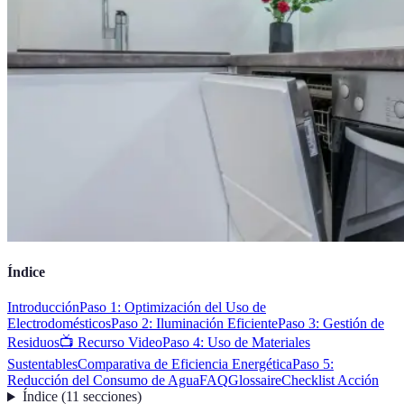
Índice
Introducción
Paso 1: Optimización del Uso de
Electrodomésticos
Paso 2: Iluminación Eficiente
Paso 3: Gestión de
Residuos
📺 Recurso Video
Paso 4: Uso de Materiales
Sustentables
Comparativa de Eficiencia Energética
Paso 5:
Reducción del Consumo de Agua
FAQ
Glossaire
Checklist Acción
Índice
(
11
secciones
)