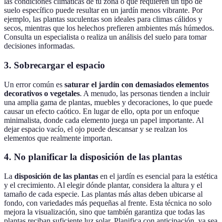
las condiciones climáticas de tu zona o que requieren un tipo de
suelo específico puede resultar en un jardín menos vibrante. Por
ejemplo, las plantas suculentas son ideales para climas cálidos y
secos, mientras que los helechos prefieren ambientes más húmedos.
Consulta un especialista o realiza un análisis del suelo para tomar
decisiones informadas.
3. Sobrecargar el espacio
Un error común es
saturar el jardín con demasiados elementos
decorativos o vegetales
. A menudo, las personas tienden a incluir
una amplia gama de plantas, muebles y decoraciones, lo que puede
causar un efecto caótico. En lugar de ello, opta por un enfoque
minimalista, donde cada elemento juega un papel importante. Al
dejar espacio vacío, el ojo puede descansar y se realzan los
elementos que realmente importan.
4. No planificar la disposición de las plantas
La
disposición de las plantas
en el jardín es esencial para la estética
y el crecimiento. Al elegir dónde plantar, considera la altura y el
tamaño de cada especie. Las plantas más altas deben ubicarse al
fondo, con variedades más pequeñas al frente. Esta técnica no solo
mejora la visualización, sino que también garantiza que todas las
plantas reciban suficiente luz solar. Planifica con anticipación, ya sea