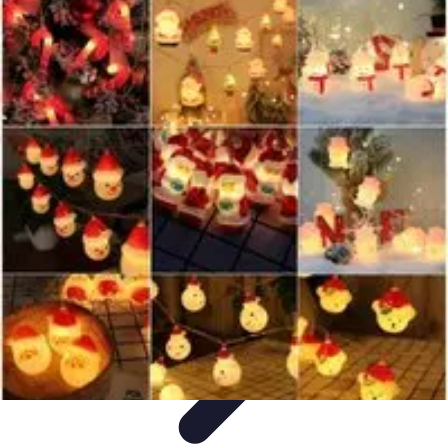
Casa Perfecta
Decoración
Espacios de Trabajo
Decoración del
Hogar
Jardinería
Espacios Funcionales
Casa Perfecta