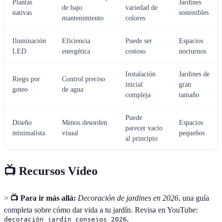
Plantas
Jardines
de bajo
variedad de
nativas
sostenibles
mantenimiento
colores
Iluminación
Eficiencia
Puede ser
Espacios
LED
energética
costoso
nocturnos
Instalación
Jardines de
Riego por
Control preciso
inicial
gran
goteo
de agua
compleja
tamaño
Puede
Diseño
Menos desorden
Espacios
parecer vacío
minimalista
visual
pequeños
al principio
📺 Recursos Vídeo
>
📺 Para ir más allá:
Decoración de jardines en 2026
, una guía
completa sobre cómo dar vida a tu jardín. Revisa en YouTube:
.
decoración jardín consejos 2026