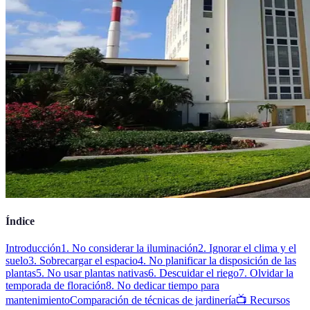
Índice
Introducción
1. No considerar la iluminación
2. Ignorar el clima y el
suelo
3. Sobrecargar el espacio
4. No planificar la disposición de las
plantas
5. No usar plantas nativas
6. Descuidar el riego
7. Olvidar la
temporada de floración
8. No dedicar tiempo para
mantenimiento
Comparación de técnicas de jardinería
📺 Recursos