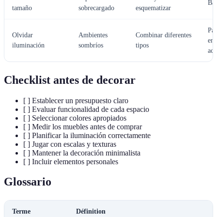
Bal
tamaño
sobrecargado
esquematizar
Par
Olvidar
Ambientes
Combinar diferentes
ent
iluminación
sombríos
tipos
ac
Checklist antes de decorar
[ ] Establecer un presupuesto claro
[ ] Evaluar funcionalidad de cada espacio
[ ] Seleccionar colores apropiados
[ ] Medir los muebles antes de comprar
[ ] Planificar la iluminación correctamente
[ ] Jugar con escalas y texturas
[ ] Mantener la decoración minimalista
[ ] Incluir elementos personales
Glossario
Terme
Définition