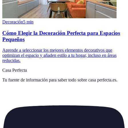
Decoración
5
min
Cómo Elegir la Decoración Perfecta para Espacios
Pequeños
Aprende a seleccionar los mejores elementos decorativos que
optimizan el espacio y añaden estilo a tu hogar, incluso en áreas
reducidas.
Casa Perfecta
Tu fuente de información para saber todo sobre
casa perfecta.es
.