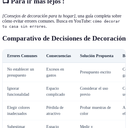
📺 Para ir más lejos :
[Consejos de decoración para tu hogar]
, una guía completa sobre
cómo evitar errores comunes. Busca en YouTube:
cómo decorar
.
tu casa sin errores
Comparativo de Decisiones de Decoración
Errores Comunes
Consecuencias
Solución Propuesta
Ben
No establecer un
Excesos en
Con
Presupuesto escrito
presupuesto
gastos
gas
Ignorar
Espacio
Considerar el uso
Co
funcionalidad
complicado
previo
uso
Elegir colores
Pérdida de
Probar muestras de
Ac
inadecuados
atractivo
color
efe
Subestimar
Espacio
Medir y