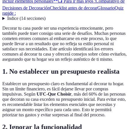
incluir elementos personales**
📺 Para ir más lejos :
Comparativo de
Decisiones de Decoración
Checklist antes de decorar
Glossario
Quiz
rapide :
Índice
(
14
secciones
)
Decorar tu casa puede ser una experiencia emocionante, pero
también puede traer consigo una serie de desafíos. Muchas personas
cometen errores comunes al embarcarse en este proceso, lo que
puede llevar a un resultado que no refleja su estilo personal ni
satisface sus necesidades. Este artículo identificará los errores
comunes al decorar tu casa y ofrecerá consejos sobre cómo evitarlos,
asegurando que tu hogar sea un reflejo auténtico de ti mismo.
1.
No establecer un presupuesto realista
Establecer un presupuesto claro es fundamental al decorar tu hogar.
Sin un límite financiero, es fácil dejarse llevar por compras
impulsivas. Según
UFC-Que Choisir
, más del 60% de las personas
que decoran su casa exceden su presupuesto inicial. Para evitar esto,
es recomendable listar los elementos esenciales que necesitas y
asignar un monto específico para cada uno. Esto te permitirá
priorizar tus gastos y evitar sorpresas al final del proceso.
2.
Ignorar la funcionalidad