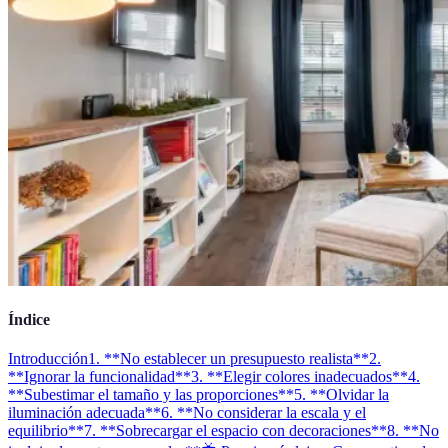
Índice
Introducción
1. **No establecer un presupuesto realista**
2.
**Ignorar la funcionalidad**
3. **Elegir colores inadecuados**
4.
**Subestimar el tamaño y las proporciones**
5. **Olvidar la
iluminación adecuada**
6. **No considerar la escala y el
equilibrio**
7. **Sobrecargar el espacio con decoraciones**
8. **No