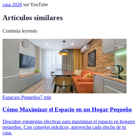
casa 2026
sur YouTube
Artículos similares
Continúa leyendo
Espacios Pequeños
7
min
Cómo Maximizar el Espacio en un Hogar Pequeño
Descubre estrategias efectivas para maximizar el espacio en hogares
pequeños. Con consejos prácticos, aprovecha cada rincón de tu
casa.