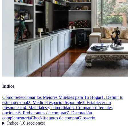
Índice
Cómo Seleccionar los Mejores Muebles para Tu Hogar
1. Definir tu
estilo personal
2. Medir el espacio disponible
3. Establecer un
presupuesto
4. Materiales y comodidad
5. Comparar diferentes
opciones
6. Probar antes de comprar
7. Decoración
complementaria
Checklist antes de compra
Glossario
Índice
(
10
secciones
)