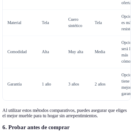
oferta.
Opció
Cuero
Material
Tela
Tela
es más
sintético
resiste
Opció
será la
Comodidad
Alta
Muy alta
Media
más
cómod
Opció
tiene l
Garantía
1 año
3 años
2 años
mejor
garantí
Al utilizar estos métodos comparativos, puedes asegurar que eliges
el mejor mueble para tu hogar sin arrepentimientos.
6. Probar antes de comprar