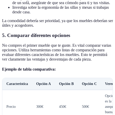
de un sofá, asegúrate de que sea cómodo para ti y tus visitas.
Investiga sobre la ergonomía de las sillas y mesas si trabajas
desde casa.
La comodidad debería ser prioridad, ya que los muebles deberían ser
útiles y acogedores.
5. Comparar diferentes opciones
No compres el primer mueble que te guste. Es vital comparar varias
opciones. Utiliza herramientas como listas de comparación para
evaluar diferentes características de los muebles. Esto te permitirá
ver claramente las ventajas y desventajas de cada pieza.
Ejemplo de tabla comparativa:
Característica
Opción A
Opción B
Opción C
Veredi
Opció
es la 
Precio
300€
450€
500€
asequi
buena