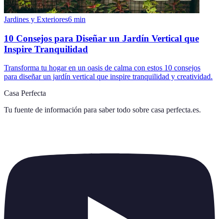
Jardines y Exteriores
6
min
10 Consejos para Diseñar un Jardín Vertical que
Inspire Tranquilidad
Transforma tu hogar en un oasis de calma con estos 10 consejos
para diseñar un jardín vertical que inspire tranquilidad y creatividad.
Casa Perfecta
Tu fuente de información para saber todo sobre
casa perfecta.es
.