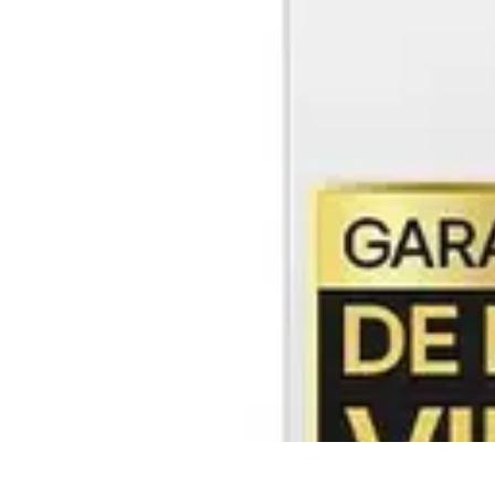
Casa Perfecta
Decoración
Espacios de Trabajo
Decoración del Hogar
Jardinería
Espac
Casa Perfecta