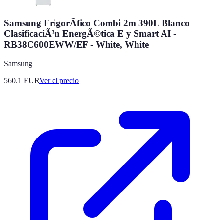
Samsung FrigorÃ­fico Combi 2m 390L Blanco
ClasificaciÃ³n EnergÃ©tica E y Smart AI -
RB38C600EWW/EF - White, White
Samsung
560.1
EUR
Ver el precio