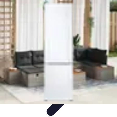
Casa Perfecta
Decoración
Espacios de Trabajo
Decoración del
Hogar
Jardinería
Espacios Funcionales
Casa Perfecta