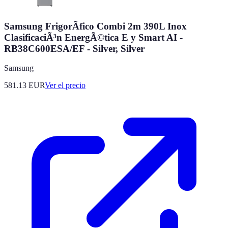
Samsung FrigorÃ­fico Combi 2m 390L Inox
ClasificaciÃ³n EnergÃ©tica E y Smart AI -
RB38C600ESA/EF - Silver, Silver
Samsung
581.13
EUR
Ver el precio