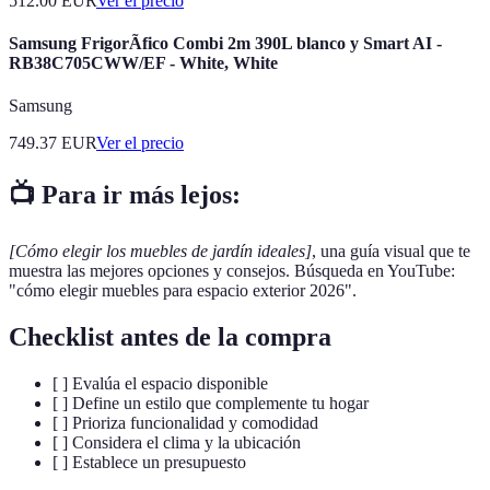
512.00
EUR
Ver el precio
Samsung FrigorÃ­fico Combi 2m 390L blanco y Smart AI -
RB38C705CWW/EF - White, White
Samsung
749.37
EUR
Ver el precio
📺 Para ir más lejos:
[Cómo elegir los muebles de jardín ideales]
, una guía visual que te
muestra las mejores opciones y consejos. Búsqueda en YouTube:
"cómo elegir muebles para espacio exterior 2026".
Checklist antes de la compra
[ ] Evalúa el espacio disponible
[ ] Define un estilo que complemente tu hogar
[ ] Prioriza funcionalidad y comodidad
[ ] Considera el clima y la ubicación
[ ] Establece un presupuesto