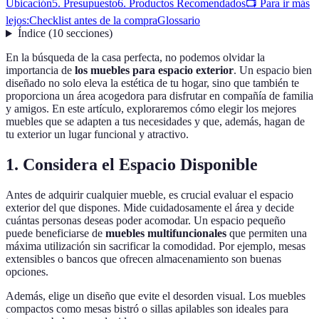
Ubicación
5. Presupuesto
6. Productos Recomendados
📺 Para ir más
lejos:
Checklist antes de la compra
Glossario
Índice
(
10
secciones
)
En la búsqueda de la casa perfecta, no podemos olvidar la
importancia de
los muebles para espacio exterior
. Un espacio bien
diseñado no solo eleva la estética de tu hogar, sino que también te
proporciona un área acogedora para disfrutar en compañía de familia
y amigos. En este artículo, exploraremos cómo elegir los mejores
muebles que se adapten a tus necesidades y que, además, hagan de
tu exterior un lugar funcional y atractivo.
1. Considera el Espacio Disponible
Antes de adquirir cualquier mueble, es crucial evaluar el espacio
exterior del que dispones. Mide cuidadosamente el área y decide
cuántas personas deseas poder acomodar. Un espacio pequeño
puede beneficiarse de
muebles multifuncionales
que permiten una
máxima utilización sin sacrificar la comodidad. Por ejemplo, mesas
extensibles o bancos que ofrecen almacenamiento son buenas
opciones.
Además, elige un diseño que evite el desorden visual. Los muebles
compactos como mesas bistró o sillas apilables son ideales para