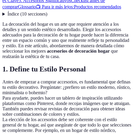
es Clave
5. Accesorios Significativos
Checklist antes de
comprar
Glossario
📺 Para ir más lejos:
Productos recomendados
Índice
(
10
secciones
)
La decoración del hogar es un arte que requiere atención a los
detalles y un sentido estético desarrollado. Elegir los accesorios
adecuados para la decoración de tu hogar puede hacer la diferencia
entre un espacio común y uno que realmente refleje tu personalidad
y estilo. En este artículo, abordaremos de manera detallada cómo
seleccionar los mejores
accesorios de decoración hogar
que
realzarán la estética de tu casa.
1. Define tu Estilo Personal
Antes de empezar a comprar accesorios, es fundamental que definas
tu estilo decorativo. Pregúntate: ¿prefiero un estilo moderno, rústico,
minimalista o bohemio?
Para ayudarte, puedes hacer un tablero de inspiración utilizando
plataformas como Pinterest, donde recojas imágenes que te atraigan.
También puedes revisar revistas de decoración para obtener ideas
sobre combinaciones de colores y estilos.
La elección de los accesorios debe ser coherente con el estilo
general de tu hogar, así que asegúrate de que todo lo que selecciones
se complemente. Por ejemplo, en un hogar de estilo nórdico,