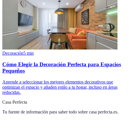
Decoración
5
min
Cómo Elegir la Decoración Perfecta para Espacios
Pequeños
Aprende a seleccionar los mejores elementos decorativos que
optimizan el espacio y añaden estilo a tu hogar, incluso en áreas
reducidas.
Casa Perfecta
Tu fuente de información para saber todo sobre
casa perfecta.es
.