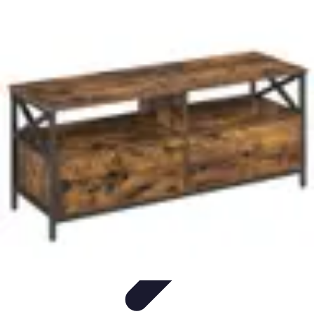
Casa Perfecta
Decoración
Espacios de Trabajo
Decoración del
Hogar
Jardinería
Espacios Funcionales
Casa Perfecta