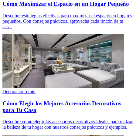
Cómo Maximizar el Espacio en un Hogar Pequeño
Descubre estrategias efectivas para maximizar el espacio en hogares
pequeños. Con consejos prácticos, aprovecha cada rincón de tu
casa.
Decoración
5
min
Cómo Elegir los Mejores Accesorios Decorativos
para Tu Casa
Descubre cómo elegir los accesorios decorativos ideales para realzar
la belleza de tu hogar con nuestros consejos prácticos y ejemplos.