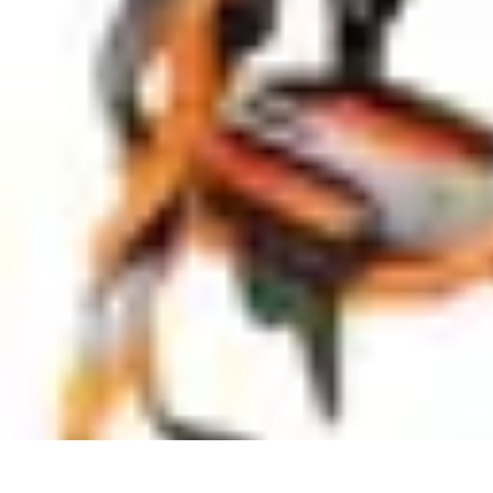
Casa Perfecta
Decoración
Espacios de Trabajo
Decoración del Hogar
Jardinería
Espac
Casa Perfecta