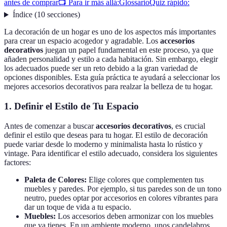
antes de comprar
📺 Para ir más allá:
Glossario
Quiz rápido:
Índice
(
10
secciones
)
La decoración de un hogar es uno de los aspectos más importantes
para crear un espacio acogedor y agradable. Los
accesorios
decorativos
juegan un papel fundamental en este proceso, ya que
añaden personalidad y estilo a cada habitación. Sin embargo, elegir
los adecuados puede ser un reto debido a la gran variedad de
opciones disponibles. Esta guía práctica te ayudará a seleccionar los
mejores accesorios decorativos para realzar la belleza de tu hogar.
1. Definir el Estilo de Tu Espacio
Antes de comenzar a buscar
accesorios decorativos
, es crucial
definir el estilo que deseas para tu hogar. El estilo de decoración
puede variar desde lo moderno y minimalista hasta lo rústico y
vintage. Para identificar el estilo adecuado, considera los siguientes
factores:
Paleta de Colores:
Elige colores que complementen tus
muebles y paredes. Por ejemplo, si tus paredes son de un tono
neutro, puedes optar por accesorios en colores vibrantes para
dar un toque de vida a tu espacio.
Muebles:
Los accesorios deben armonizar con los muebles
que ya tienes. En un ambiente moderno, unos candelabros