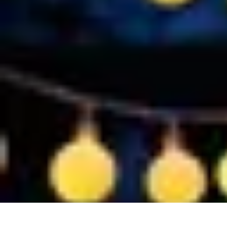
Casa Perfecta
Decoración
Espacios de Trabajo
Decoración del Hogar
Jardinería
Espac
Casa Perfecta