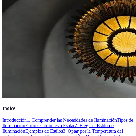
Índice
Introducción
1. Comprender las Necesidades de Iluminación
Tipos de
Iluminación
Errores Comunes a Evitar
2. Elegir el Estilo de
Iluminación
Ejemplos de Estilos
3. Optar por la Temperatura del