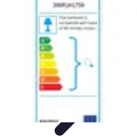
Casa Perfecta
Decoración
Espacios de Trabajo
Decoración del
Hogar
Jardinería
Espacios Funcionales
Casa Perfecta