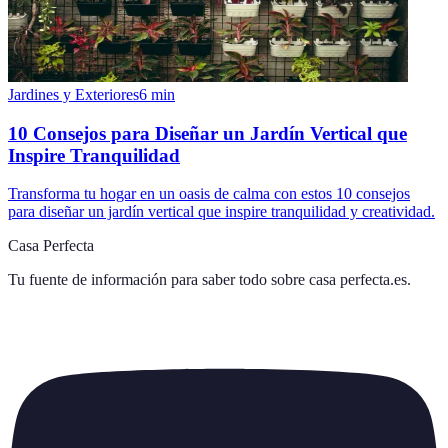
Jardines y Exteriores
6
min
10 Consejos para Diseñar un Jardín Vertical que
Inspire Tranquilidad
Transforma tu hogar en un oasis de calma con estos 10 consejos
para diseñar un jardín vertical que inspire tranquilidad y creatividad.
Casa Perfecta
Tu fuente de información para saber todo sobre
casa perfecta.es
.