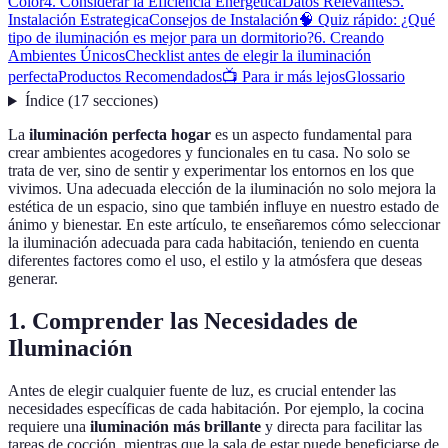
Color
4. Considerar la Eficiencia Energética
Datos Relevantes
5.
Instalación Estrategica
Consejos de Instalación
🧠 Quiz rápido: ¿Qué
tipo de iluminación es mejor para un dormitorio?
6. Creando
Ambientes Únicos
Checklist antes de elegir la iluminación
perfecta
Productos Recomendados
📺 Para ir más lejos
Glossario
Índice
(
17
secciones
)
La
iluminación perfecta hogar
es un aspecto fundamental para
crear ambientes acogedores y funcionales en tu casa. No solo se
trata de ver, sino de sentir y experimentar los entornos en los que
vivimos. Una adecuada elección de la iluminación no solo mejora la
estética de un espacio, sino que también influye en nuestro estado de
ánimo y bienestar. En este artículo, te enseñaremos cómo seleccionar
la iluminación adecuada para cada habitación, teniendo en cuenta
diferentes factores como el uso, el estilo y la atmósfera que deseas
generar.
1. Comprender las Necesidades de
Iluminación
Antes de elegir cualquier fuente de luz, es crucial entender las
necesidades específicas de cada habitación. Por ejemplo, la cocina
requiere una
iluminación más brillante
y directa para facilitar las
tareas de cocción, mientras que la sala de estar puede beneficiarse de