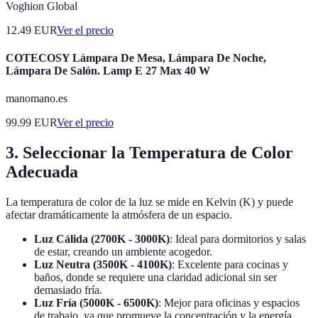
Voghion Global
12.49
EUR
Ver el precio
COTECOSY Lámpara De Mesa, Lámpara De Noche,
Lámpara De Salón. Lamp E 27 Max 40 W
manomano.es
99.99
EUR
Ver el precio
3. Seleccionar la Temperatura de Color
Adecuada
La temperatura de color de la luz se mide en Kelvin (K) y puede
afectar dramáticamente la atmósfera de un espacio.
Luz Cálida (2700K - 3000K)
: Ideal para dormitorios y salas
de estar, creando un ambiente acogedor.
Luz Neutra (3500K - 4100K)
: Excelente para cocinas y
baños, donde se requiere una claridad adicional sin ser
demasiado fría.
Luz Fría (5000K - 6500K)
: Mejor para oficinas y espacios
de trabajo, ya que promueve la concentración y la energía.