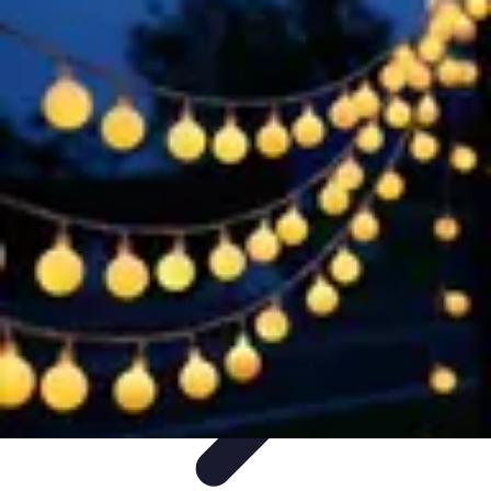
Casa Perfecta
Decoración
Espacios de Trabajo
Decoración del
Hogar
Jardinería
Espacios Funcionales
Casa Perfecta