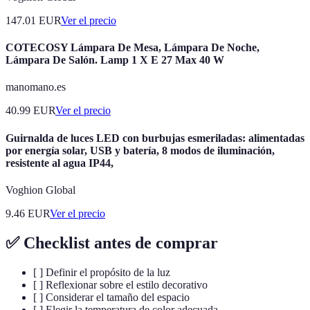
147.01
EUR
Ver el precio
COTECOSY Lámpara De Mesa, Lámpara De Noche,
Lámpara De Salón. Lamp 1 X E 27 Max 40 W
manomano.es
40.99
EUR
Ver el precio
Guirnalda de luces LED con burbujas esmeriladas: alimentadas
por energía solar, USB y batería, 8 modos de iluminación,
resistente al agua IP44,
Voghion Global
9.46
EUR
Ver el precio
✅ Checklist antes de comprar
[ ] Definir el propósito de la luz
[ ] Reflexionar sobre el estilo decorativo
[ ] Considerar el tamaño del espacio
[ ] Elegir la temperatura de color adecuada