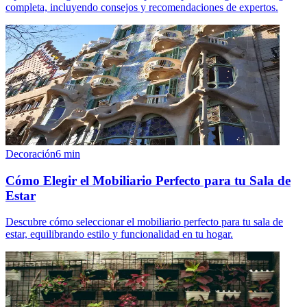
completa, incluyendo consejos y recomendaciones de expertos.
Decoración
6
min
Cómo Elegir el Mobiliario Perfecto para tu Sala de
Estar
Descubre cómo seleccionar el mobiliario perfecto para tu sala de
estar, equilibrando estilo y funcionalidad en tu hogar.