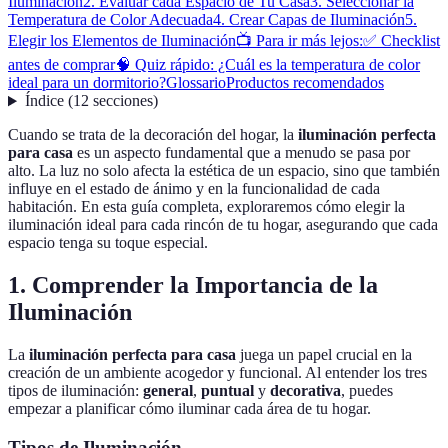
Iluminación
2. Evaluar cada Espacio de Tu Casa
3. Seleccionar la
Temperatura de Color Adecuada
4. Crear Capas de Iluminación
5.
Elegir los Elementos de Iluminación
📺 Para ir más lejos:
✅ Checklist
antes de comprar
🧠 Quiz rápido: ¿Cuál es la temperatura de color
ideal para un dormitorio?
Glossario
Productos recomendados
Índice
(
12
secciones
)
Cuando se trata de la decoración del hogar, la
iluminación perfecta
para casa
es un aspecto fundamental que a menudo se pasa por
alto. La luz no solo afecta la estética de un espacio, sino que también
influye en el estado de ánimo y en la funcionalidad de cada
habitación. En esta guía completa, exploraremos cómo elegir la
iluminación ideal para cada rincón de tu hogar, asegurando que cada
espacio tenga su toque especial.
1. Comprender la Importancia de la
Iluminación
La
iluminación perfecta para casa
juega un papel crucial en la
creación de un ambiente acogedor y funcional. Al entender los tres
tipos de iluminación:
general
,
puntual
y
decorativa
, puedes
empezar a planificar cómo iluminar cada área de tu hogar.
Tipos de Iluminación