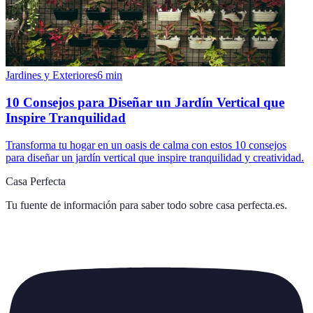
Jardines y Exteriores
6
min
10 Consejos para Diseñar un Jardín Vertical que
Inspire Tranquilidad
Transforma tu hogar en un oasis de calma con estos 10 consejos
para diseñar un jardín vertical que inspire tranquilidad y creatividad.
Casa Perfecta
Tu fuente de información para saber todo sobre
casa perfecta.es
.