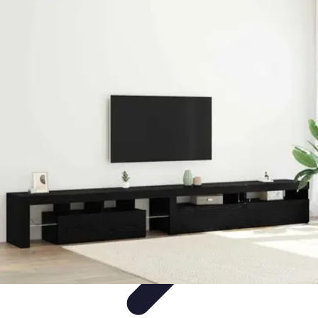
Casa Perfecta
Decoración
Espacios de Trabajo
Decoración del
Hogar
Jardinería
Espacios Funcionales
Casa Perfecta