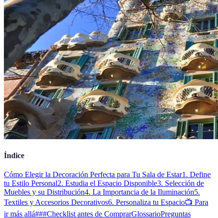
Índice
Cómo Elegir la Decoración Perfecta para Tu Sala de Estar
1. Define
tu Estilo Personal
2. Estudia el Espacio Disponible
3. Selección de
Muebles y su Distribución
4. La Importancia de la Iluminación
5.
Textiles y Accesorios Decorativos
6. Personaliza tu Espacio
📺 Para
ir más allá
###Checklist antes de Comprar
Glossario
Preguntas