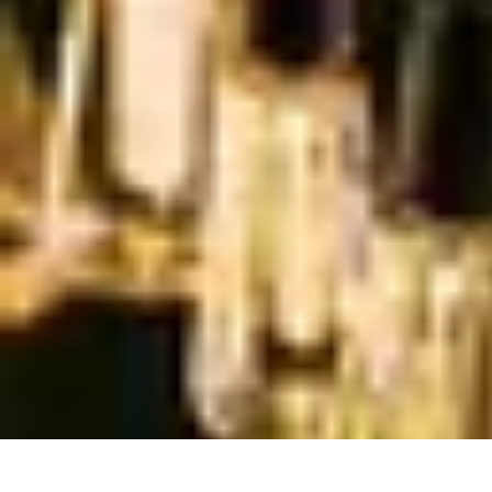
Casa Perfecta
Decoración
Espacios de Trabajo
Decoración del Hogar
Jardinería
Espac
Casa Perfecta