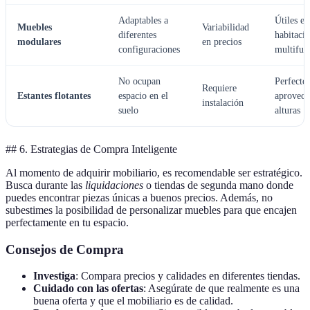
Adaptables a
Útiles en
Muebles
Variabilidad
diferentes
habitaci
modulares
en precios
configuraciones
multifun
No ocupan
Perfecto
Requiere
Estantes flotantes
espacio en el
aprovech
instalación
suelo
alturas
## 6. Estrategias de Compra Inteligente
Al momento de adquirir mobiliario, es recomendable ser estratégico.
Busca durante las
liquidaciones
o tiendas de segunda mano donde
puedes encontrar piezas únicas a buenos precios. Además, no
subestimes la posibilidad de personalizar muebles para que encajen
perfectamente en tu espacio.
Consejos de Compra
Investiga
: Compara precios y calidades en diferentes tiendas.
Cuidado con las ofertas
: Asegúrate de que realmente es una
buena oferta y que el mobiliario es de calidad.