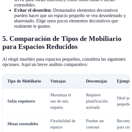
extensibles.
Evitar el desorden
: Demasiados elementos decorativos
pueden hacer que un espacio pequeño se vea desordenado y
abarrotado. Elige unos pocos elementos decorativos que
realmente te gusten.
5. Comparación de Tipos de Mobiliario
para Espacios Reducidos
Al elegir muebles para espacios pequeños, considera las siguientes
opciones. Aquí un breve análisis comparativo:
Tipo de Mobiliario
Ventajas
Desventajas
Ejemplo
Maximiza el
Requiere
Ideal par
Sofás esquinero
uso de una
planificación
pequeño
esquina
acertada
Flexibilidad de
Pueden ser
Recomen
Mesas extensibles
espacio
costosas
para cen