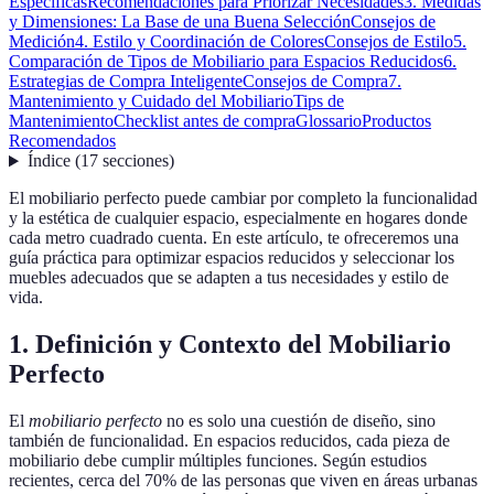
Específicas
Recomendaciones para Priorizar Necesidades
3. Medidas
y Dimensiones: La Base de una Buena Selección
Consejos de
Medición
4. Estilo y Coordinación de Colores
Consejos de Estilo
5.
Comparación de Tipos de Mobiliario para Espacios Reducidos
6.
Estrategias de Compra Inteligente
Consejos de Compra
7.
Mantenimiento y Cuidado del Mobiliario
Tips de
Mantenimiento
Checklist antes de compra
Glossario
Productos
Recomendados
Índice
(
17
secciones
)
El mobiliario perfecto puede cambiar por completo la funcionalidad
y la estética de cualquier espacio, especialmente en hogares donde
cada metro cuadrado cuenta. En este artículo, te ofreceremos una
guía práctica para optimizar espacios reducidos y seleccionar los
muebles adecuados que se adapten a tus necesidades y estilo de
vida.
1. Definición y Contexto del Mobiliario
Perfecto
El
mobiliario perfecto
no es solo una cuestión de diseño, sino
también de funcionalidad. En espacios reducidos, cada pieza de
mobiliario debe cumplir múltiples funciones. Según estudios
recientes, cerca del 70% de las personas que viven en áreas urbanas