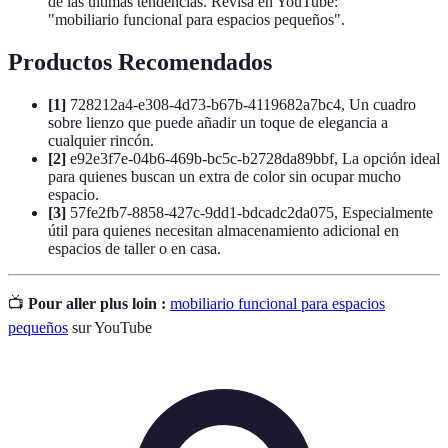
de las últimas tendencias. Revisa en YouTube:
"mobiliario funcional para espacios pequeños".
Productos Recomendados
[1]
728212a4-e308-4d73-b67b-4119682a7bc4, Un cuadro
sobre lienzo que puede añadir un toque de elegancia a
cualquier rincón.
[2]
e92e3f7e-04b6-469b-bc5c-b2728da89bbf, La opción ideal
para quienes buscan un extra de color sin ocupar mucho
espacio.
[3]
57fe2fb7-8858-427c-9dd1-bdcadc2da075, Especialmente
útil para quienes necesitan almacenamiento adicional en
espacios de taller o en casa.
📺
Pour aller plus loin :
mobiliario funcional para espacios
pequeños
sur YouTube