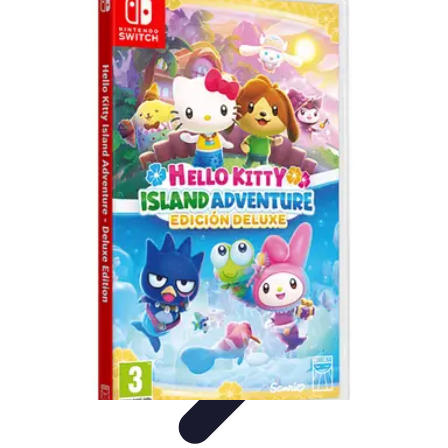
Casa Perfecta
Decoración
Espacios de Trabajo
Decoración del
Hogar
Jardinería
Espacios Funcionales
Casa Perfecta