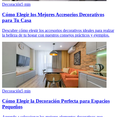
Decoración
5
min
Cómo Elegir los Mejores Accesorios Decorativos
para Tu Casa
Descubre cómo elegir los accesorios decorativos ideales para realzar
la belleza de tu hogar con nuestros consejos prácticos y ejemplos.
Decoración
5
min
Cómo Elegir la Decoración Perfecta para Espacios
Pequeños
Aprende a seleccionar los mejores elementos decorativos que