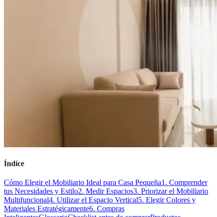
Índice
Cómo Elegir el Mobiliario Ideal para Casa Pequeña
1. Comprender
tus Necesidades y Estilo
2. Medir Espacios
3. Priorizar el Mobiliario
Multifuncional
4. Utilizar el Espacio Vertical
5. Elegir Colores y
Materiales Estratégicamente
6. Compras