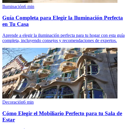
Iluminación
6
min
Guía Completa para Elegir la Iluminación Perfecta
en Tu Casa
Aprende a elegir la iluminación perfecta para tu hogar con esta guía
completa, incluyendo consejos y recomendaciones de expertos.
Decoración
6
min
Cómo Elegir el Mobiliario Perfecto para tu Sala de
Estar