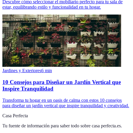
Descubre cómo seleccionar el mobiliario perfecto para tu sala de
estar, equilibrando estilo y funcionalidad en tu hogar.
Jardines y Exteriores
6
min
10 Consejos para Diseñar un Jardín Vertical que
Inspire Tranquilidad
Transforma tu hogar en un oasis de calma con estos 10 consejos
para diseñar un jardín vertical que inspire tranquilidad y creatividad.
Casa Perfecta
Tu fuente de información para saber todo sobre
casa perfecta.es
.