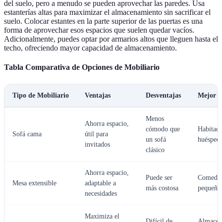
del suelo, pero a menudo se pueden aprovechar las paredes. Usa
estanterías altas para maximizar el almacenamiento sin sacrificar el
suelo. Colocar estantes en la parte superior de las puertas es una
forma de aprovechar esos espacios que suelen quedar vacíos.
Adicionalmente, puedes optar por armarios altos que lleguen hasta el
techo, ofreciendo mayor capacidad de almacenamiento.
Tabla Comparativa de Opciones de Mobiliario
Tipo de Mobiliario
Ventajas
Desventajas
Mejor U
Menos
Ahorra espacio,
cómodo que
Habitaci
Sofá cama
útil para
un sofá
huésped
invitados
clásico
Ahorra espacio,
Puede ser
Comedo
Mesa extensible
adaptable a
más costosa
pequeño
necesidades
Maximiza el
Difícil de
Almacen