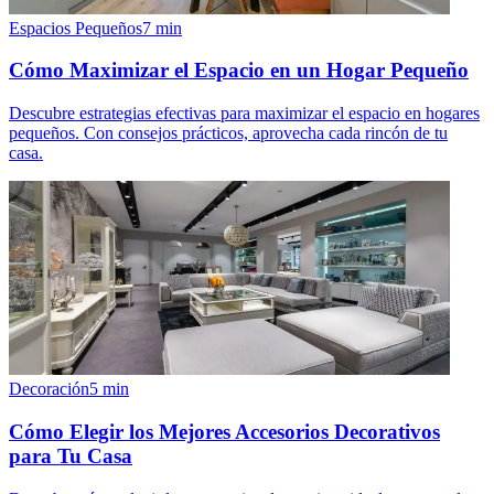
Espacios Pequeños
7
min
Cómo Maximizar el Espacio en un Hogar Pequeño
Descubre estrategias efectivas para maximizar el espacio en hogares
pequeños. Con consejos prácticos, aprovecha cada rincón de tu
casa.
Decoración
5
min
Cómo Elegir los Mejores Accesorios Decorativos
para Tu Casa