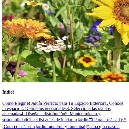
Índice
Cómo Elegir el Jardín Perfecto para Tu Espacio Exterior
1. Conoce
tu espacio
2. Define tus necesidades
3. Selecciona las plantas
adecuadas
4. Diseña la distribución
5. Mantenimiento y
sostenibilidad
Checklist antes de iniciar tu jardín
📺 Para ir más allá: *
[Cómo diseñar un jardín moderno y funcional]*, una guía paso a