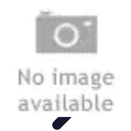
Casa Perfecta
Decoración
Espacios de Trabajo
Decoración del
Hogar
Jardinería
Espacios Funcionales
Casa Perfecta