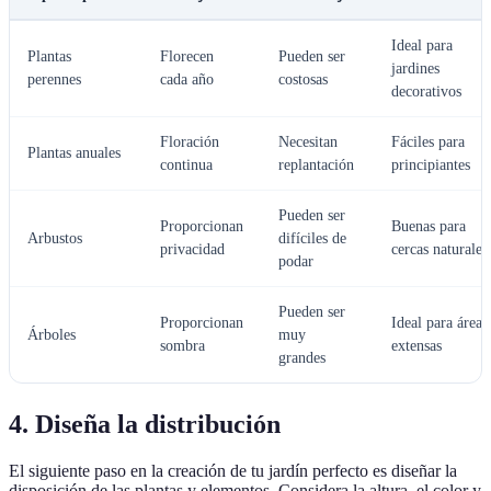
Ideal para
Plantas
Florecen
Pueden ser
jardines
perennes
cada año
costosas
decorativos
Floración
Necesitan
Fáciles para
Plantas anuales
continua
replantación
principiantes
Pueden ser
Proporcionan
Buenas para
Arbustos
difíciles de
privacidad
cercas naturales
podar
Pueden ser
Proporcionan
Ideal para áreas
Árboles
muy
sombra
extensas
grandes
4. Diseña la distribución
El siguiente paso en la creación de tu jardín perfecto es diseñar la
disposición de las plantas y elementos. Considera la altura, el color y