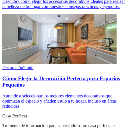
Descubre cómo elegir los accesorios decorativos ideales para realzar
la belleza de tu hogar con nuestros consejos prácticos y ejemplos.
Decoración
5
min
Cómo Elegir la Decoración Perfecta para Espacios
Pequeños
Aprende a seleccionar los mejores elementos decorativos que
optimizan el espacio y añaden estilo a tu hogar, incluso en áreas
reducidas.
Casa Perfecta
Tu fuente de información para saber todo sobre
casa perfecta.es
.