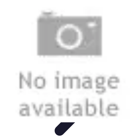
Casa Perfecta
Decoración
Espacios de Trabajo
Decoración del
Hogar
Jardinería
Espacios Funcionales
Casa Perfecta