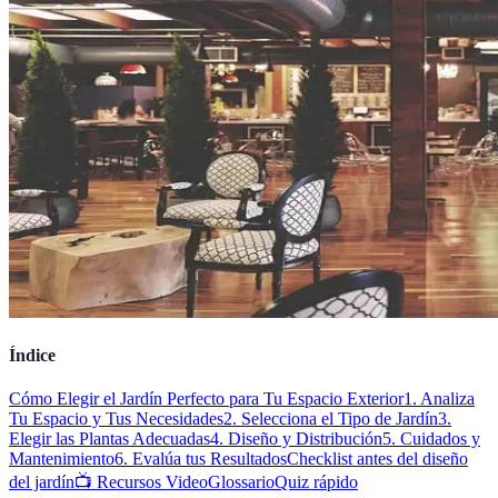
Índice
Cómo Elegir el Jardín Perfecto para Tu Espacio Exterior
1. Analiza
Tu Espacio y Tus Necesidades
2. Selecciona el Tipo de Jardín
3.
Elegir las Plantas Adecuadas
4. Diseño y Distribución
5. Cuidados y
Mantenimiento
6. Evalúa tus Resultados
Checklist antes del diseño
del jardín
📺 Recursos Video
Glossario
Quiz rápido