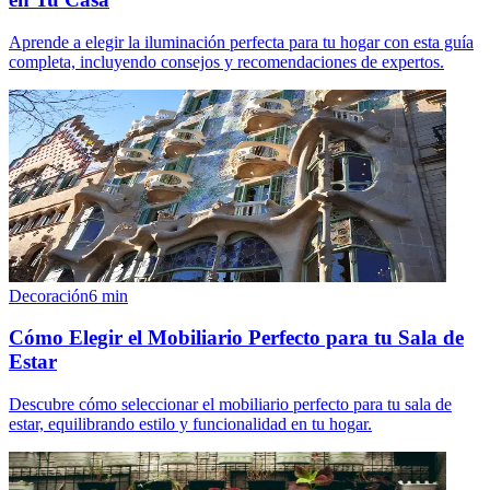
Aprende a elegir la iluminación perfecta para tu hogar con esta guía
completa, incluyendo consejos y recomendaciones de expertos.
Decoración
6
min
Cómo Elegir el Mobiliario Perfecto para tu Sala de
Estar
Descubre cómo seleccionar el mobiliario perfecto para tu sala de
estar, equilibrando estilo y funcionalidad en tu hogar.