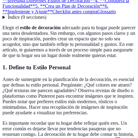
**Investiga Diferentes Estilos de Decoración**
4. **Considera la
Funcionalidad**
5. **Crea un Plan de Decoración**
6.
**Implemente y Ajuste**
Checklist antes compra
Glossario
Índice
(
9
secciones
)
Elegir el
estilo de decoración
adecuado para tu hogar puede parecer
una tarea desalentadora. Sin embargo, con algunos pasos claros y un
poco de inspiración, puedes crear un espacio que no solo sea
acogedor, sino que también refleje tu personalidad y gustos. En este
artículo, te guiaremos a través de un proceso simple para asegurarte
de que tu hogar sea un lugar donde realmente quieras estar.
1.
Define tu Estilo Personal
Antes de sumergirte en la planificación de la decoración, es esencial
que definas tu estilo personal. Pregúntate: ¿Qué colores me atraen?
¿Qué texturas me parecen agradables? Observa revistas de diseño o
plataformas como Pinterest para encontrar imágenes que te inspiren.
Puedes notar que prefieres estilos más modernos, rústicos o
minimalistas. Hacer una recopilación de imágenes de inspiración
puede ayudarte a visualizar tus preferencias.
Es importante recordar que tu hogar debe reflejar quién eres. Un
error común es dejarse llevar por tendencias pasajeras que no
resuenan contigo. La decoración de tu hogar debe contar tu historia,