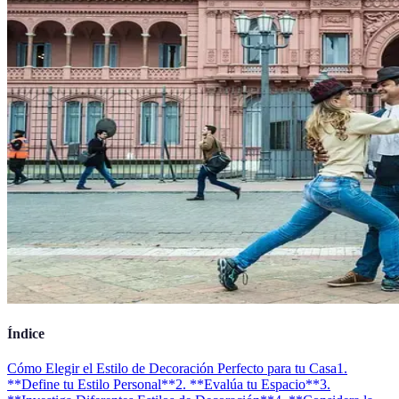
Índice
Cómo Elegir el Estilo de Decoración Perfecto para tu Casa
1.
**Define tu Estilo Personal**
2. **Evalúa tu Espacio**
3.