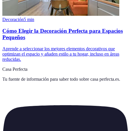
Decoración
5
min
Cómo Elegir la Decoración Perfecta para Espacios
Pequeños
Aprende a seleccionar los mejores elementos decorativos que
optimizan el espacio y añaden estilo a tu hogar, incluso en áreas
reducidas.
Casa Perfecta
Tu fuente de información para saber todo sobre
casa perfecta.es
.