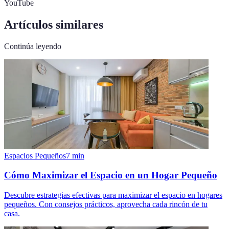
YouTube
Artículos similares
Continúa leyendo
Espacios Pequeños
7
min
Cómo Maximizar el Espacio en un Hogar Pequeño
Descubre estrategias efectivas para maximizar el espacio en hogares
pequeños. Con consejos prácticos, aprovecha cada rincón de tu
casa.