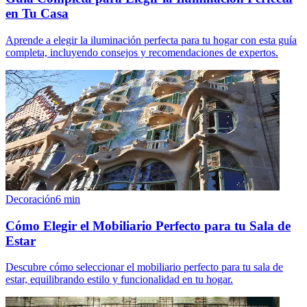
en Tu Casa
Aprende a elegir la iluminación perfecta para tu hogar con esta guía
completa, incluyendo consejos y recomendaciones de expertos.
Decoración
6
min
Cómo Elegir el Mobiliario Perfecto para tu Sala de
Estar
Descubre cómo seleccionar el mobiliario perfecto para tu sala de
estar, equilibrando estilo y funcionalidad en tu hogar.