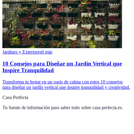
Jardines y Exteriores
6
min
10 Consejos para Diseñar un Jardín Vertical que
Inspire Tranquilidad
Transforma tu hogar en un oasis de calma con estos 10 consejos
para diseñar un jardín vertical que inspire tranquilidad y creatividad.
Casa Perfecta
Tu fuente de información para saber todo sobre
casa perfecta.es
.