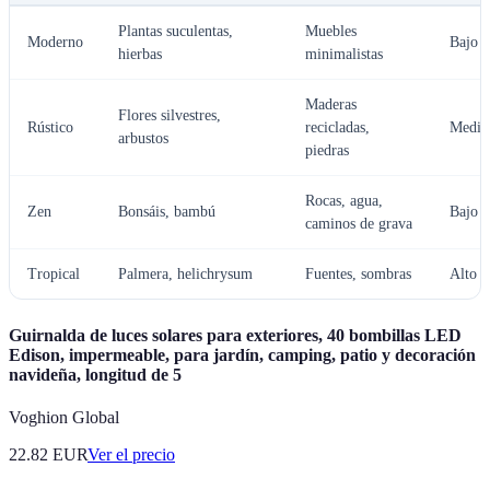
Plantas suculentas,
Muebles
Moderno
Bajo
hierbas
minimalistas
Maderas
Flores silvestres,
Rústico
recicladas,
Medio
arbustos
piedras
Rocas, agua,
Zen
Bonsáis, bambú
Bajo
caminos de grava
Tropical
Palmera, helichrysum
Fuentes, sombras
Alto
Guirnalda de luces solares para exteriores, 40 bombillas LED
Edison, impermeable, para jardín, camping, patio y decoración
navideña, longitud de 5
Voghion Global
22.82
EUR
Ver el precio