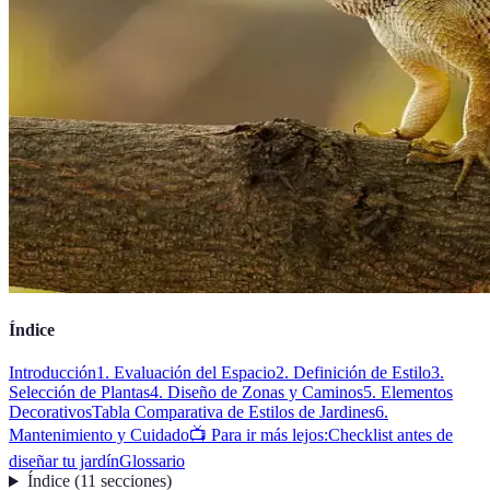
Índice
Introducción
1. Evaluación del Espacio
2. Definición de Estilo
3.
Selección de Plantas
4. Diseño de Zonas y Caminos
5. Elementos
Decorativos
Tabla Comparativa de Estilos de Jardines
6.
Mantenimiento y Cuidado
📺 Para ir más lejos:
Checklist antes de
diseñar tu jardín
Glossario
Índice
(
11
secciones
)