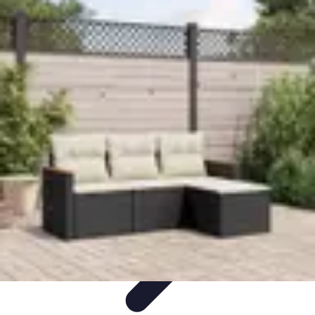
Casa Perfecta
Decoración
Espacios de Trabajo
Decoración del
Hogar
Jardinería
Espacios Funcionales
Casa Perfecta