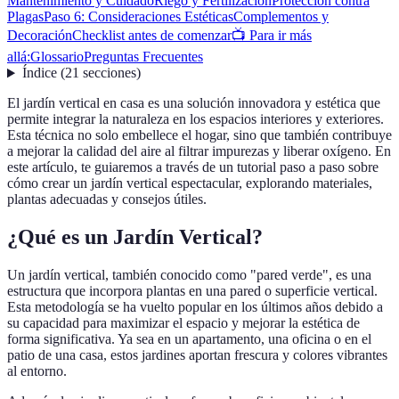
Mantenimiento y Cuidado
Riego y Fertilización
Protección contra
Plagas
Paso 6: Consideraciones Estéticas
Complementos y
Decoración
Checklist antes de comenzar
📺 Para ir más
allá:
Glossario
Preguntas Frecuentes
Índice
(
21
secciones
)
El jardín vertical en casa es una solución innovadora y estética que
permite integrar la naturaleza en los espacios interiores y exteriores.
Esta técnica no solo embellece el hogar, sino que también contribuye
a mejorar la calidad del aire al filtrar impurezas y liberar oxígeno. En
este artículo, te guiaremos a través de un tutorial paso a paso sobre
cómo crear un jardín vertical espectacular, explorando materiales,
plantas adecuadas y consejos útiles.
¿Qué es un Jardín Vertical?
Un jardín vertical, también conocido como "pared verde", es una
estructura que incorpora plantas en una pared o superficie vertical.
Esta metodología se ha vuelto popular en los últimos años debido a
su capacidad para maximizar el espacio y mejorar la estética de
forma significativa. Ya sea en un apartamento, una oficina o en el
patio de una casa, estos jardines aportan frescura y colores vibrantes
al entorno.