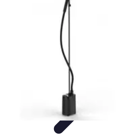
Casa Perfecta
Decoración
Espacios de Trabajo
Decoración del
Hogar
Jardinería
Espacios Funcionales
Casa Perfecta