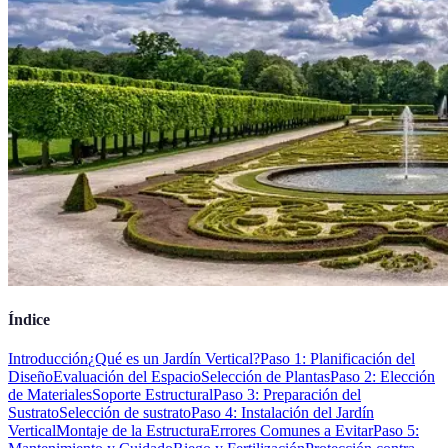
Índice
Introducción
¿Qué es un Jardín Vertical?
Paso 1: Planificación del
Diseño
Evaluación del Espacio
Selección de Plantas
Paso 2: Elección
de Materiales
Soporte Estructural
Paso 3: Preparación del
Sustrato
Selección de sustrato
Paso 4: Instalación del Jardín
Vertical
Montaje de la Estructura
Errores Comunes a Evitar
Paso 5: