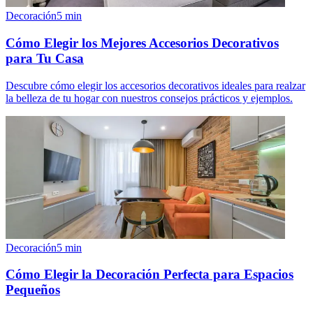
Decoración
5
min
Cómo Elegir los Mejores Accesorios Decorativos
para Tu Casa
Descubre cómo elegir los accesorios decorativos ideales para realzar
la belleza de tu hogar con nuestros consejos prácticos y ejemplos.
Decoración
5
min
Cómo Elegir la Decoración Perfecta para Espacios
Pequeños