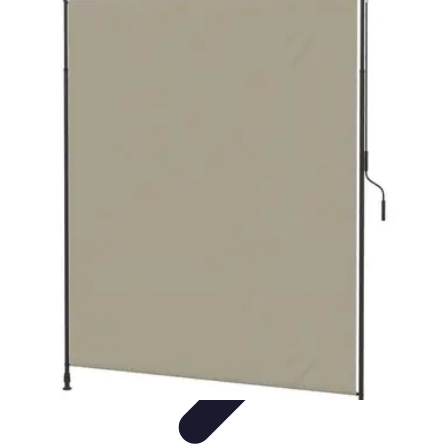
Casa Perfecta
Decoración
Espacios de Trabajo
Decoración del
Hogar
Jardinería
Espacios Funcionales
Casa Perfecta