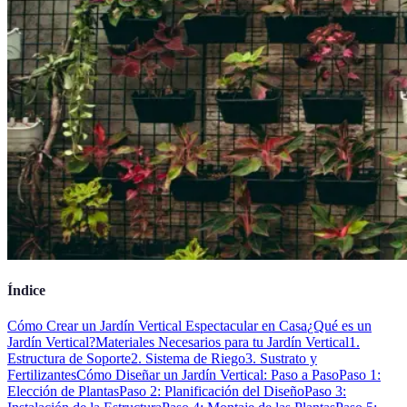
Índice
Cómo Crear un Jardín Vertical Espectacular en Casa
¿Qué es un
Jardín Vertical?
Materiales Necesarios para tu Jardín Vertical
1.
Estructura de Soporte
2. Sistema de Riego
3. Sustrato y
Fertilizantes
Cómo Diseñar un Jardín Vertical: Paso a Paso
Paso 1:
Elección de Plantas
Paso 2: Planificación del Diseño
Paso 3: