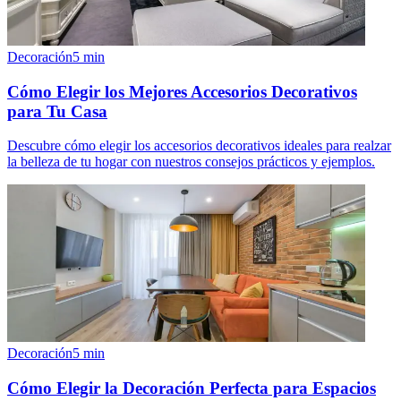
Decoración
5
min
Cómo Elegir los Mejores Accesorios Decorativos
para Tu Casa
Descubre cómo elegir los accesorios decorativos ideales para realzar
la belleza de tu hogar con nuestros consejos prácticos y ejemplos.
Decoración
5
min
Cómo Elegir la Decoración Perfecta para Espacios