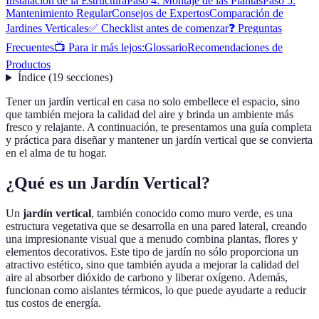
Instalación de la Estructura
Paso 4: Montaje de las Plantas
Paso 5:
Mantenimiento Regular
Consejos de Expertos
Comparación de
Jardines Verticales
✅ Checklist antes de comenzar
❓ Preguntas
Frecuentes
📺 Para ir más lejos:
Glossario
Recomendaciones de
Productos
Índice
(
19
secciones
)
Tener un jardín vertical en casa no solo embellece el espacio, sino
que también mejora la calidad del aire y brinda un ambiente más
fresco y relajante. A continuación, te presentamos una guía completa
y práctica para diseñar y mantener un jardín vertical que se convierta
en el alma de tu hogar.
¿Qué es un Jardín Vertical?
Un
jardín vertical
, también conocido como muro verde, es una
estructura vegetativa que se desarrolla en una pared lateral, creando
una impresionante visual que a menudo combina plantas, flores y
elementos decorativos. Este tipo de jardín no sólo proporciona un
atractivo estético, sino que también ayuda a mejorar la calidad del
aire al absorber dióxido de carbono y liberar oxígeno. Además,
funcionan como aislantes térmicos, lo que puede ayudarte a reducir
tus costos de energía.