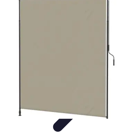
Casa Perfecta
Decoración
Espacios de Trabajo
Decoración del
Hogar
Jardinería
Espacios Funcionales
Casa Perfecta