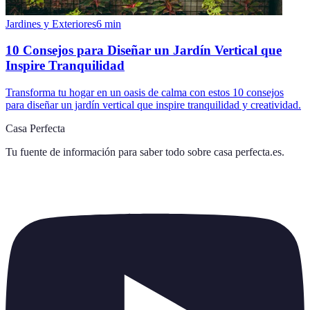
Jardines y Exteriores
6
min
10 Consejos para Diseñar un Jardín Vertical que
Inspire Tranquilidad
Transforma tu hogar en un oasis de calma con estos 10 consejos
para diseñar un jardín vertical que inspire tranquilidad y creatividad.
Casa Perfecta
Tu fuente de información para saber todo sobre
casa perfecta.es
.