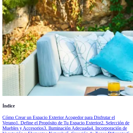
Índice
Cómo Crear un Espacio Exterior Acogedor para Disfrutar el
Verano
1. Define el Propósito de Tu Espacio Exterior
2. Selección de
Muebles y Accesorios
3. Iluminación Adecuada
4. Incorporación de