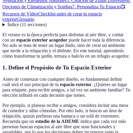
Vegetación y Elementos Naturales
5. Creación de Zonas Diferentes
6.
Opciones de Climatización y Sombra
7. Personaliza Tu Espacio
📺
Recursos de Vídeo
Checklist antes de crear tu espacio
exterior
Glossario
Índice
(
11
secciones
)
El verano es la época perfecta para disfrutar al aire libre, y contar
con un
espacio exterior acogedor
puede hacer toda la diferencia.
No solo se trata de tener un lugar lindo, sino de crear un ambiente
que invite a la relajación y el disfrute. En este tutorial, aprenderás
cómo transformar tu jardín, terraza o balcón en un refugio acogedor.
1. Define el Propósito de Tu Espacio Exterior
Antes de comenzar con cualquier diseño, es fundamental definir
cuál será el uso principal de tu
espacio exterior
. ¿Quieres un lugar
para relajarte, para recibir amigos, o tal vez un ambiente familiar? Tu
elección influirá en cada decisión que tomes.
Por ejemplo, si planeas recibir a amigos, considera incluir una mesa
de comedor y sillas cómodas. Por otro lado, si buscas un área de
relajación, quizás prefieras una hamaca o un sofá de exteriores.
Recuerda que un
estudio de la ADEME
indica que cada vez más
personas buscan espacios al aire libre que sean funcionales y
agradables, por lo que tus decisiones deben incorporar tanto la