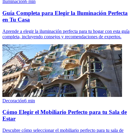
Iluminación
6
min
Guía Completa para Elegir la Iluminación Perfecta
en Tu Casa
Aprende a elegir la iluminación perfecta para tu hogar con esta guía
completa, incluyendo consejos y recomendaciones de expertos.
Decoración
6
min
Cómo Elegir el Mobiliario Perfecto para tu Sala de
Estar
Descubre cómo seleccionar el mobiliario perfecto para tu sala de