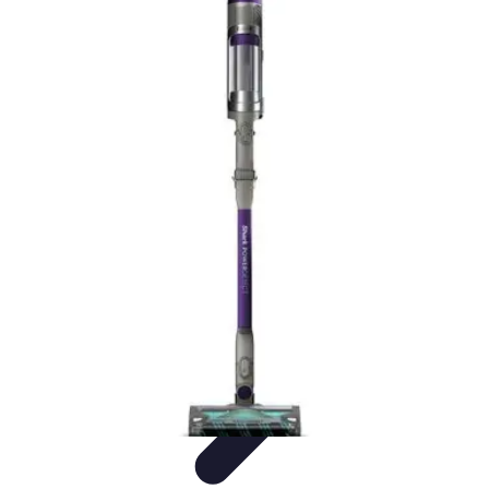
Casa Perfecta
Decoración
Espacios de Trabajo
Decoración del
Hogar
Jardinería
Espacios Funcionales
Casa Perfecta