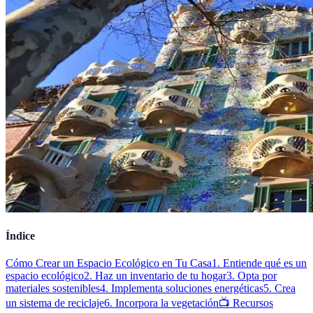
Índice
Cómo Crear un Espacio Ecológico en Tu Casa
1. Entiende qué es un
espacio ecológico
2. Haz un inventario de tu hogar
3. Opta por
materiales sostenibles
4. Implementa soluciones energéticas
5. Crea
un sistema de reciclaje
6. Incorpora la vegetación
📺 Recursos