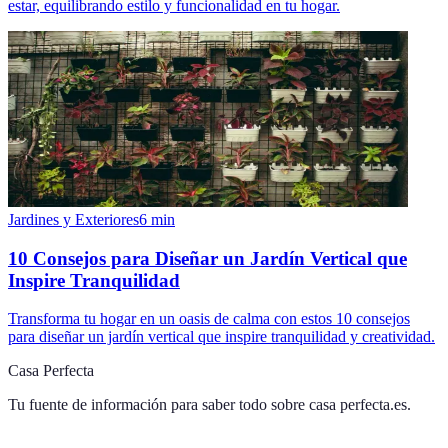
estar, equilibrando estilo y funcionalidad en tu hogar.
Jardines y Exteriores
6
min
10 Consejos para Diseñar un Jardín Vertical que
Inspire Tranquilidad
Transforma tu hogar en un oasis de calma con estos 10 consejos
para diseñar un jardín vertical que inspire tranquilidad y creatividad.
Casa Perfecta
Tu fuente de información para saber todo sobre
casa perfecta.es
.