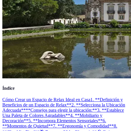
Índice
Cómo Crear un Espacio de Relax Ideal en Casa
1. **Definición y
Beneficios de un Espacio de Relax**
2. **Selecciona la Ubicación
Adecuada**
**Consejos para elegir la ubicación:**
3. **Establece
Una Paleta de Colores Agradables**
4. **Mobiliario y
Decoración**
5. **Incorpora Elementos Sensoriales**
6.
**Momentos de Quietud**
7. **Ergonomía y Comodidad**
8.