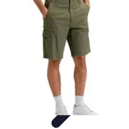
Casa Perfecta
Decoración
Espacios de Trabajo
Decoración del
Hogar
Jardinería
Espacios Funcionales
Casa Perfecta