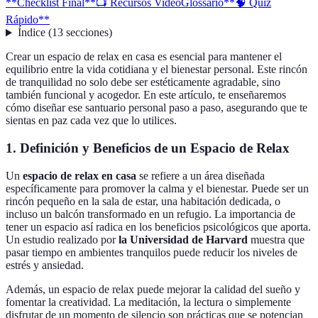
**Checklist Final**
📺 Recursos Video
Glossario
**🧠 Quiz
Rápido**
Índice
(
13
secciones
)
Crear un espacio de relax en casa es esencial para mantener el
equilibrio entre la vida cotidiana y el bienestar personal. Este rincón
de tranquilidad no solo debe ser estéticamente agradable, sino
también funcional y acogedor. En este artículo, te enseñaremos
cómo diseñar ese santuario personal paso a paso, asegurando que te
sientas en paz cada vez que lo utilices.
1.
Definición y Beneficios de un Espacio de Relax
Un
espacio de relax en casa
se refiere a un área diseñada
específicamente para promover la calma y el bienestar. Puede ser un
rincón pequeño en la sala de estar, una habitación dedicada, o
incluso un balcón transformado en un refugio. La importancia de
tener un espacio así radica en los beneficios psicológicos que aporta.
Un estudio realizado por
la Universidad de Harvard
muestra que
pasar tiempo en ambientes tranquilos puede reducir los niveles de
estrés y ansiedad.
Además, un espacio de relax puede mejorar la calidad del sueño y
fomentar la creatividad. La meditación, la lectura o simplemente
disfrutar de un momento de silencio son prácticas que se potencian