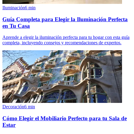
Iluminación
6
min
Guía Completa para Elegir la Iluminación Perfecta
en Tu Casa
Aprende a elegir la iluminación perfecta para tu hogar con esta guía
completa, incluyendo consejos y recomendaciones de expertos.
Decoración
6
min
Cómo Elegir el Mobiliario Perfecto para tu Sala de
Estar