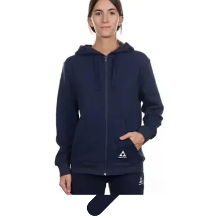
Casa Perfecta
Decoración
Espacios de Trabajo
Decoración del
Hogar
Jardinería
Espacios Funcionales
Casa Perfecta