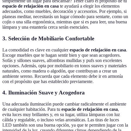
simplemente un lugar para descansar? Tener claro el propósito de tu
espacio de relajación en casa
te ayudará a elegir los elementos
adecuados, como muebles, decoración y accesorios. Por ejemplo, si
planeas meditar, necesitarás un lugar cómodo para sentarte, como un
cojín o una silla ergonómica, mientras que si es para leer, una buena
lámpara y una estantería cerca serán esenciales.
3. Selección de Mobiliario Confortable
La comodidad es clave en cualquier
espacio de relajación en casa
.
Escoge muebles que te hagan sentir bien y que sean acogedores.
Sofás y sillones suaves, alfombras mullidas y pufs son excelentes
opciones. Además, opta por mobiliario en tonos suaves y materiales
naturales, como madera o algodón, que contribuyan a crear un
ambiente sereno. Recuerda que cada elemento debe ir en armonía
con el propósito que has establecido previamente.
4. Iluminación Suave y Acogedora
Una adecuada iluminación puede cambiar radicalmente el ambiente
de cualquier habitación. Para tu
espacio de relajación en casa
,
evita luces muy brillantes y, en su lugar, utiliza lámparas con luz
cálida y regulable, o incluso velas aromáticas. Las tiras de luces
LED también son una buena opción, ya que te permiten jugar con la
intensidad de la luz, creando diferentes climas dependiendo de la