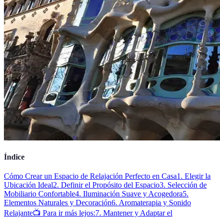
Índice
Cómo Crear un Espacio de Relajación Perfecto en Casa
1. Elegir la
Ubicación Ideal
2. Definir el Propósito del Espacio
3. Selección de
Mobiliario Confortable
4. Iluminación Suave y Acogedora
5.
Elementos Naturales y Decoración
6. Aromaterapia y Sonido
Relajante
📺 Para ir más lejos:
7. Mantener y Adaptar el