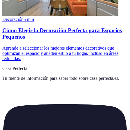
Decoración
5
min
Cómo Elegir la Decoración Perfecta para Espacios
Pequeños
Aprende a seleccionar los mejores elementos decorativos que
optimizan el espacio y añaden estilo a tu hogar, incluso en áreas
reducidas.
Casa Perfecta
Tu fuente de información para saber todo sobre
casa perfecta.es
.