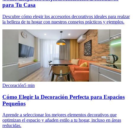
para Tu Casa
Descubre cómo elegir los accesorios decorativos ideales para realzar
la belleza de tu hogar con nuestros consejos prácticos y ejemplos.
Decoración
5
min
Cómo Elegir la Decoración Perfecta para Espacios
Pequeños
Aprende a seleccionar los mejores elementos decorativos que
optimizan el espacio y añaden estilo a tu hogar, incluso en áreas
reducidas.