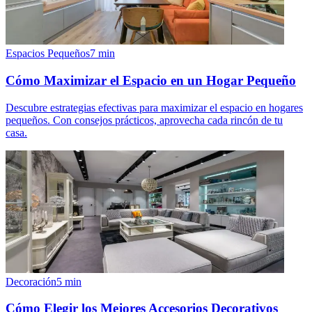
Espacios Pequeños
7
min
Cómo Maximizar el Espacio en un Hogar Pequeño
Descubre estrategias efectivas para maximizar el espacio en hogares
pequeños. Con consejos prácticos, aprovecha cada rincón de tu
casa.
Decoración
5
min
Cómo Elegir los Mejores Accesorios Decorativos