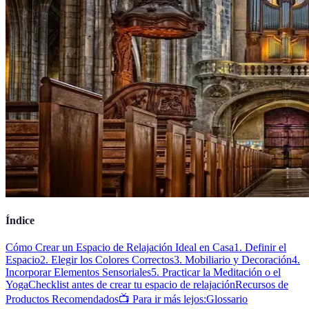
Índice
Cómo Crear un Espacio de Relajación Ideal en Casa
1. Definir el
Espacio
2. Elegir los Colores Correctos
3. Mobiliario y Decoración
4.
Incorporar Elementos Sensoriales
5. Practicar la Meditación o el
Yoga
Checklist antes de crear tu espacio de relajación
Recursos de
Productos Recomendados
📺 Para ir más lejos:
Glossario