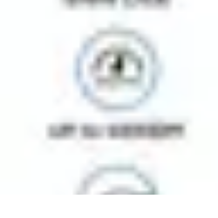
Casa Perfecta
Decoración
Espacios de Trabajo
Decoración del Hogar
Jardinería
Espac
Casa Perfecta