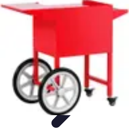
Casa Perfecta
Decoración
Espacios de Trabajo
Decoración del
Hogar
Jardinería
Espacios Funcionales
Casa Perfecta