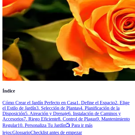
Índice
Cómo Crear el Jardín Perfecto en Casa
1. Define el Espacio
2. Elige
el Estilo de Jardín
3. Selección de Plantas
4. Planificación de la
Disposición
5. Aireación y Drenaje
6. Instalación de Caminos y
Accesorios
7. Riego Eficiente
8. Control de Plagas
9. Mantenimiento
Regular
10. Personaliza Tu Jardín
📺 Para ir más
lejos:
Glossario
Checklist antes de empezar